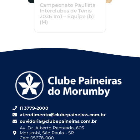
Campeonato Paulista
Interclubes de Tênis
2026 1m1 – Equipe (b)
(M)
11 3779-2000
atendimento@clubepaineiras.com.br
ouvidoria@clubepaineiras.com.br
Av. Dr. Alberto Penteado, 605
Morumbi, São Paulo - SP
Cep: 05678-000