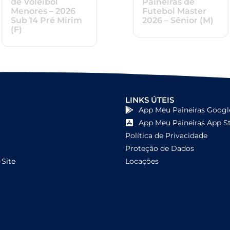
de Voleibol
Paineiras de
Menores – 2026
Futebol Master
Sub 14 Pré Mirim
2026 – Sênior (M)
(F)
LINKS ÚTEIS
App Meu Paineiras Googl
App Meu Paineiras App S
Política de Privacidade
Proteção de Dados
Site
Locações