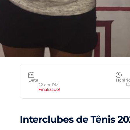
Data
Horári
22 abr PM
14
Finalizado!
Interclubes de Tênis 20