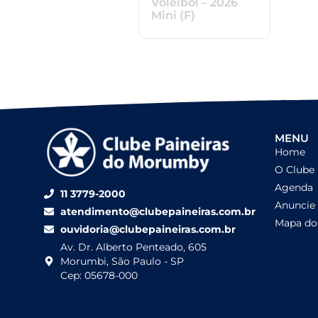
Voleibol – 2026
Mini (F)
MENU
Home
O Clube
Agenda
11 3779-2000
Anuncie
atendimento@clubepaineiras.com.br
Mapa do 
ouvidoria@clubepaineiras.com.br
Av. Dr. Alberto Penteado, 605
Morumbi, São Paulo - SP
Cep: 05678-000