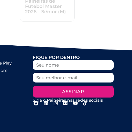
Paineiras de
Futebol Master
2026 – Sênior (M)
FIQUE POR DENTRO
e Play
tore
ASSINAR
Siga o Paineiras nas redes sociais