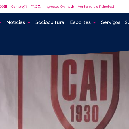
000
Contato
FAQ
Ingressos Online
Venha para o Paineiras!
Notícias
Sociocultural
Esportes
Serviços
S