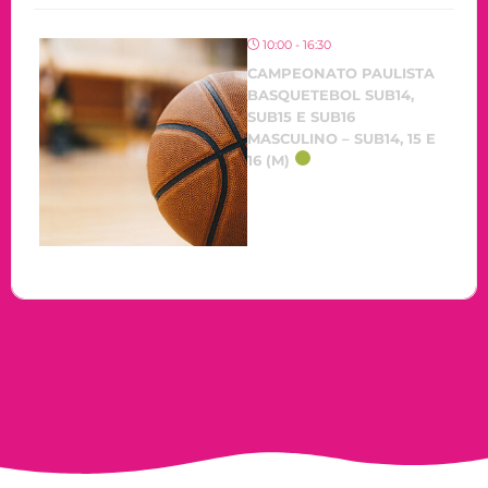
10:00 - 16:30
CAMPEONATO PAULISTA
BASQUETEBOL SUB14,
SUB15 E SUB16
MASCULINO – SUB14, 15 E
16 (M)