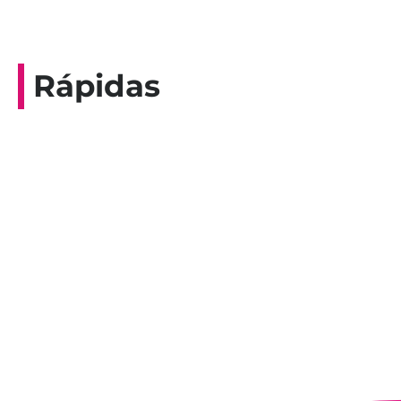
Rápidas
Entrevista do programa Hoje em Dia da
Record, com a histórica nadadora paineirense
Nadir Taubert