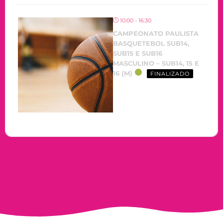
10:00 - 16:30
CAMPEONATO PAULISTA
BASQUETEBOL SUB14,
SUB15 E SUB16
MASCULINO – SUB14, 15 E
16 (M)
FINALIZADO