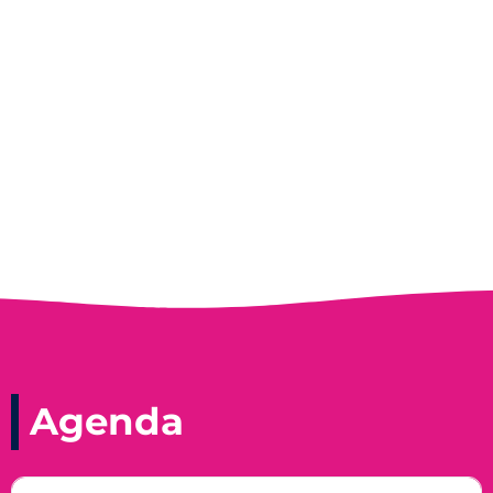
Entrevista do programa Hoje em Dia da
Record, com a histórica nadadora paineirense
Nadir Taubert
Agenda