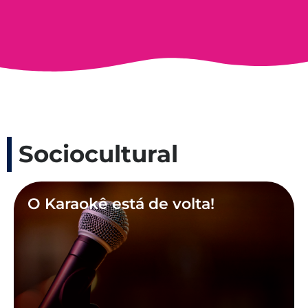
Sociocultural
O Karaokê está de volta!