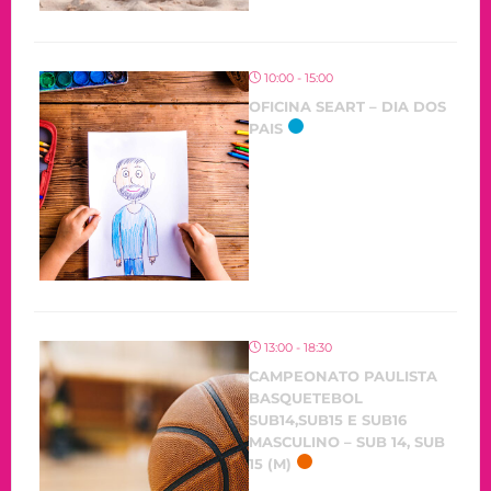
10:00 - 15:00
OFICINA SEART – DIA DOS
PAIS
13:00 - 18:30
CAMPEONATO PAULISTA
BASQUETEBOL
SUB14,SUB15 E SUB16
MASCULINO – SUB 14, SUB
15 (M)