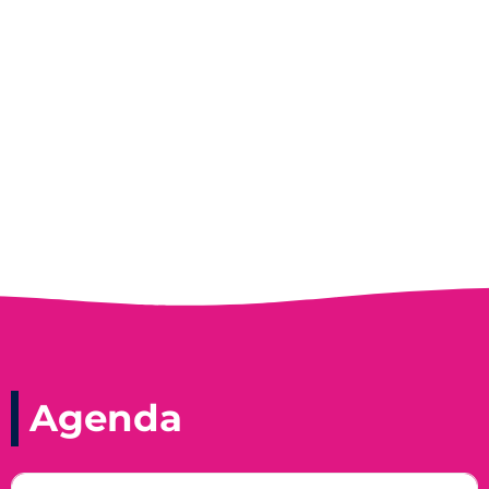
Entrevista do programa Hoje em Dia da
Record, com a histórica nadadora paineirense
Nadir Taubert
Agenda