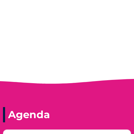
Entrevista do programa Hoje em Dia da
Record, com a histórica nadadora paineirense
Nadir Taubert
Agenda