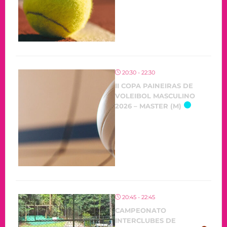
20:30 - 22:30
II COPA PAINEIRAS DE
VOLEIBOL MASCULINO
2026 – MASTER (M)
20:45 - 22:45
CAMPEONATO
INTERCLUBES DE