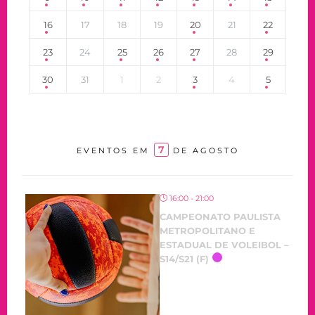
16
17
18
19
20
21
22
23
24
25
26
27
28
29
30
31
1
2
3
4
5
7
EVENTOS EM
DE AGOSTO
16:00 - 21:00
CAMPEONATO PAULISTA
METROPOLITANO E
ESTADUAL DE VOLEIBOL –
S14/S21 (F)