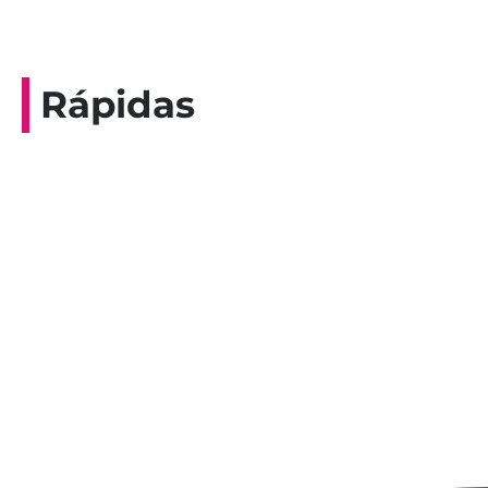
Rápidas
Entrevista do programa Hoje em Dia da
Record, com a histórica nadadora paineirense
Nadir Taubert