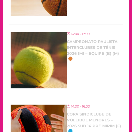
14:00 - 17:00
CAMPEONATO PAULISTA
INTERCLUBES DE TÊNIS
2026 1M1 – EQUIPE (B) (M)
OCORRENDO
14:00 - 16:00
COPA SINDICLUBE DE
VOLEIBOL MENORES –
2026 SUB 14 PRÉ MIRIM (F)
OCORRENDO