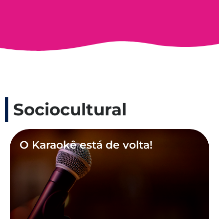
Sociocultural
O Karaokê está de volta!