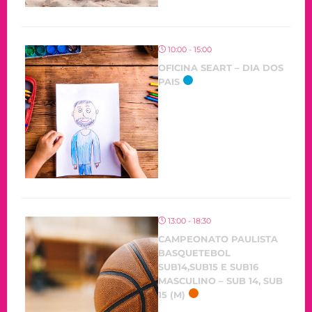
10:00 - 15:00
OFICINA SEART – DIA DOS
PAIS
OCORRENDO
13:00 - 18:30
CAMPEONATO PAULISTA
BASQUETEBOL
SUB14,SUB15 E SUB16
MASCULINO – SUB 14, SUB
15 (M)
OCORRENDO