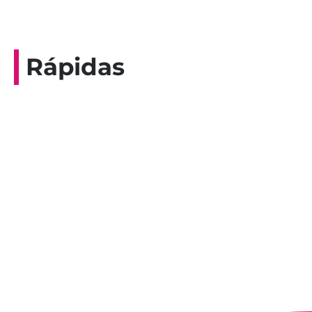
Rápidas
Entrevista do programa Hoje em Dia da
Record, com a histórica nadadora paineirense
Nadir Taubert