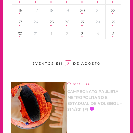
16
17
18
19
20
21
22
23
24
25
26
27
28
29
30
31
1
2
3
4
5
7
EVENTOS EM
DE AGOSTO
16:00 - 21:00
CAMPEONATO PAULISTA
METROPOLITANO E
ESTADUAL DE VOLEIBOL –
S14/S21 (F)