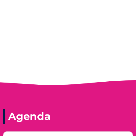
Entrevista do programa Hoje em Dia da
Record, com a histórica nadadora paineirense
Nadir Taubert
Agenda