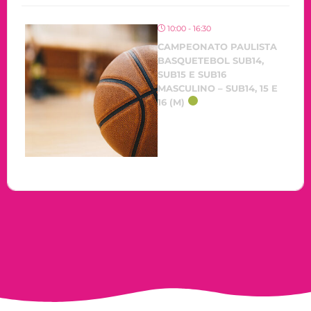
10:00 - 16:30
CAMPEONATO PAULISTA
BASQUETEBOL SUB14,
SUB15 E SUB16
MASCULINO – SUB14, 15 E
16 (M)