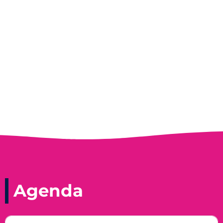
Entrevista do programa Hoje em Dia da
Record, com a histórica nadadora paineirense
Nadir Taubert
Agenda