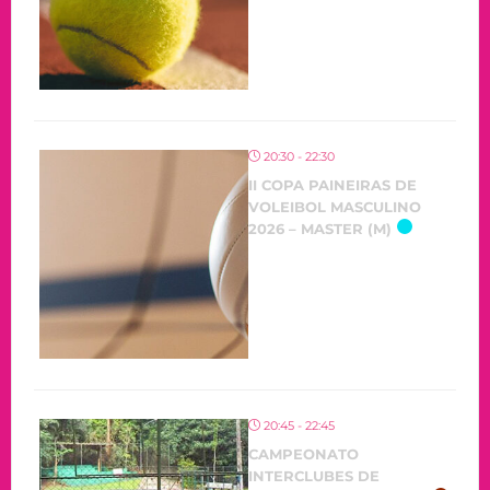
20:30 - 22:30
II COPA PAINEIRAS DE
VOLEIBOL MASCULINO
2026 – MASTER (M)
20:45 - 22:45
CAMPEONATO
INTERCLUBES DE