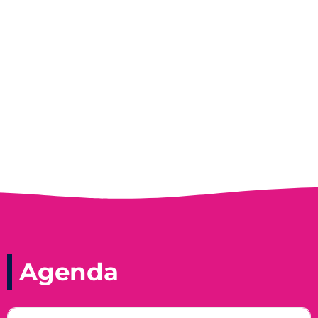
Entrevista do programa Hoje em Dia da
Record, com a histórica nadadora paineirense
Nadir Taubert
Agenda