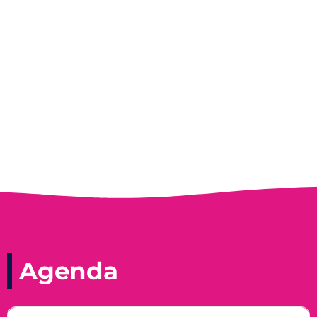
Entrevista do programa Hoje em Dia da
Record, com a histórica nadadora paineirense
Nadir Taubert
Agenda