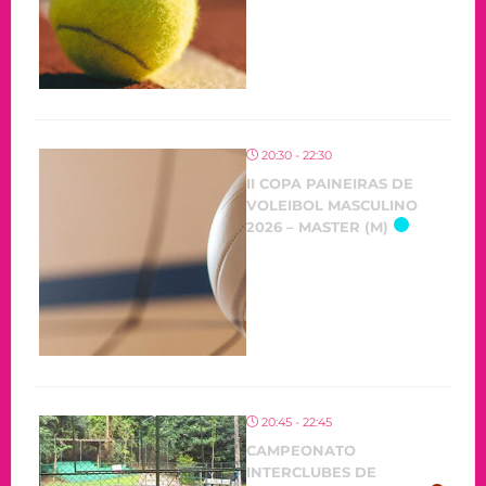
20:30 - 22:30
II COPA PAINEIRAS DE
VOLEIBOL MASCULINO
2026 – MASTER (M)
20:45 - 22:45
CAMPEONATO
INTERCLUBES DE