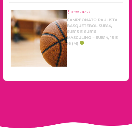
10:00 - 16:30
CAMPEONATO PAULISTA
BASQUETEBOL SUB14,
SUB15 E SUB16
MASCULINO – SUB14, 15 E
16 (M)