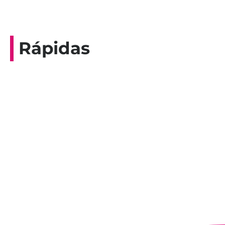
Rápidas
Entrevista do programa Hoje em Dia da
Record, com a histórica nadadora paineirense
Nadir Taubert