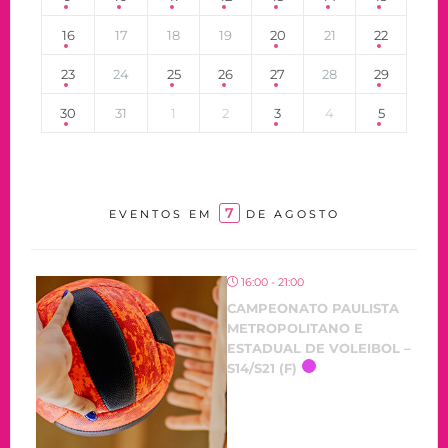
16
17
18
19
20
21
22
23
24
25
26
27
28
29
30
31
1
2
3
4
5
7
EVENTOS EM
DE AGOSTO
16:00 - 21:00
CAMPEONATO PAULISTA
METROPOLITANO E
ESTADUAL DE VOLEIBOL –
S14/S21 (F)
OCORRENDO