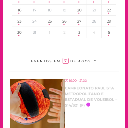
16
17
18
19
20
21
22
23
24
25
26
27
28
29
30
31
1
2
3
4
5
7
EVENTOS EM
DE AGOSTO
16:00 - 21:00
CAMPEONATO PAULISTA
METROPOLITANO E
ESTADUAL DE VOLEIBOL –
S14/S21 (F)