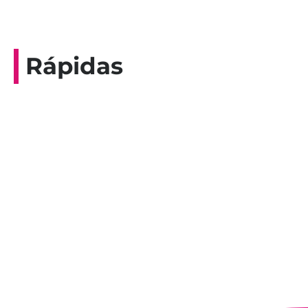
Rápidas
Entrevista do programa Hoje em Dia da
Record, com a histórica nadadora paineirense
Nadir Taubert