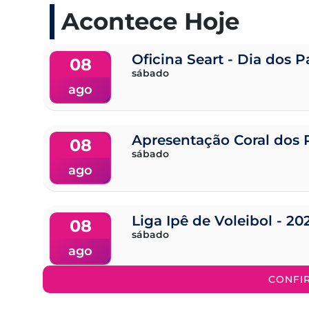
Acontece Hoje
Oficina Seart - Dia dos P
08
sábado
ago
Apresentação Coral dos 
08
sábado
ago
Liga Ipê de Voleibol - 20
08
sábado
ago
CONFI