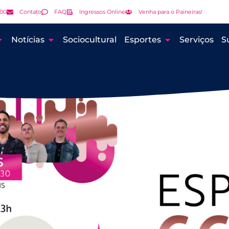
000
Contato
FAQ
Ingressos Online
Venha para o Paineiras!
Notícias
Sociocultural
Esportes
Serviços
S