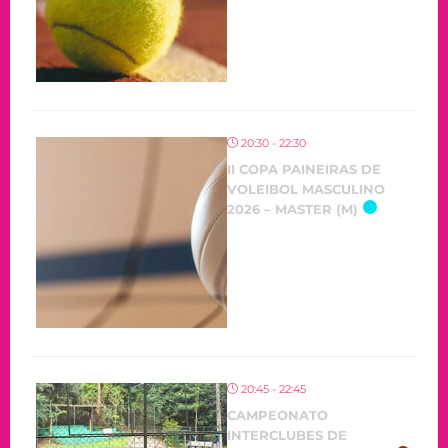
20:30 - 22:30
II COPA PAINEIRAS DE
VOLEIBOL MASCULINO
2026 – MASTER (M)
20:45 - 22:45
CAMPEONATO
INTERCLUBES DE