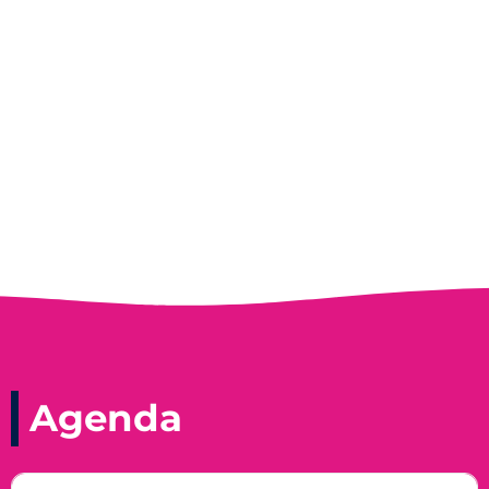
Entrevista do programa Hoje em Dia da
Record, com a histórica nadadora paineirense
Nadir Taubert
Agenda