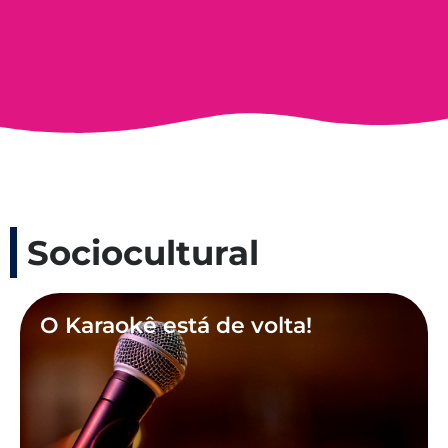
Sociocultural
O Karaokê está de volta!