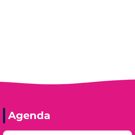
Entrevista do programa Hoje em Dia da
Record, com a histórica nadadora paineirense
Nadir Taubert
Agenda