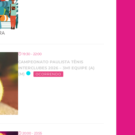
19:30 - 22:00
CAMPEONATO PAULISTA TÊNIS
INTERCLUBES 2026 – 3M1 EQUIPE (A)
(M)
OCORRENDO
20:00 - 23:55