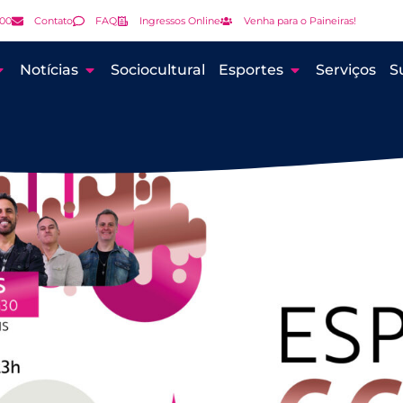
000
Contato
FAQ
Ingressos Online
Venha para o Paineiras!
Notícias
Sociocultural
Esportes
Serviços
S