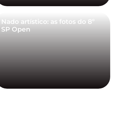
Nado artístico: as fotos do 8º
SP Open