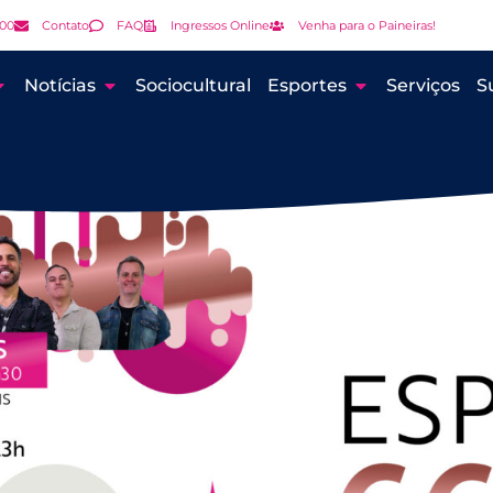
000
Contato
FAQ
Ingressos Online
Venha para o Paineiras!
Notícias
Sociocultural
Esportes
Serviços
S