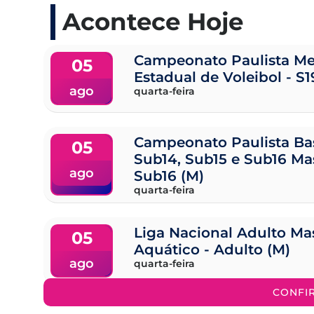
Acontece Hoje
Campeonato Paulista Me
05
Estadual de Voleibol - S1
ago
quarta-feira
Campeonato Paulista Ba
05
Sub14, Sub15 e Sub16 Ma
ago
Sub16 (M)
quarta-feira
Liga Nacional Adulto Ma
05
Aquático - Adulto (M)
ago
quarta-feira
CONFI