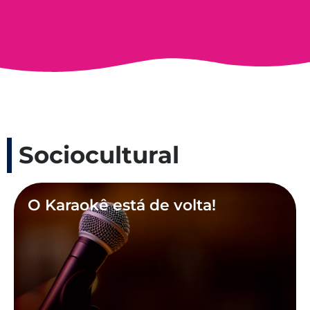
Sociocultural
O Karaokê está de volta!