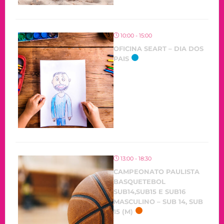
10:00 - 15:00
OFICINA SEART – DIA DOS
PAIS
13:00 - 18:30
CAMPEONATO PAULISTA
BASQUETEBOL
SUB14,SUB15 E SUB16
MASCULINO – SUB 14, SUB
15 (M)