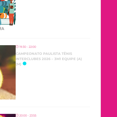
19:30 - 22:00
CAMPEONATO PAULISTA TÊNIS
INTERCLUBES 2026 – 3M1 EQUIPE (A)
(M)
20:00 - 23:55