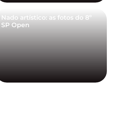
Nado artístico: as fotos do 8º
SP Open