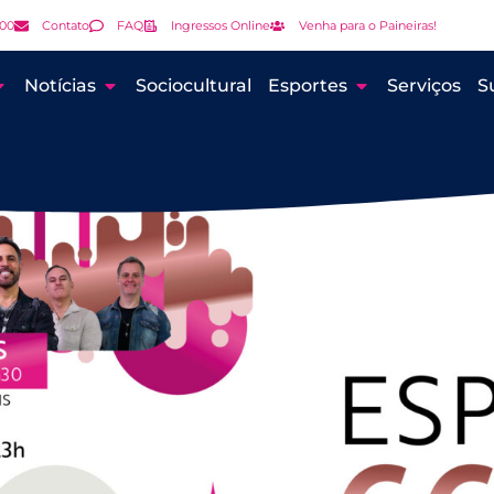
000
Contato
FAQ
Ingressos Online
Venha para o Paineiras!
Notícias
Sociocultural
Esportes
Serviços
S