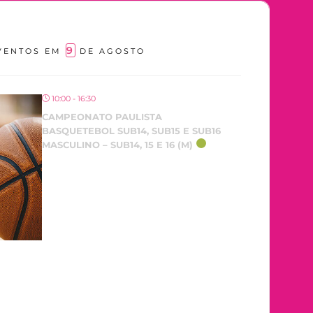
9
VENTOS EM
DE AGOSTO
10:00 - 16:30
CAMPEONATO PAULISTA
BASQUETEBOL SUB14, SUB15 E SUB16
MASCULINO – SUB14, 15 E 16 (M)