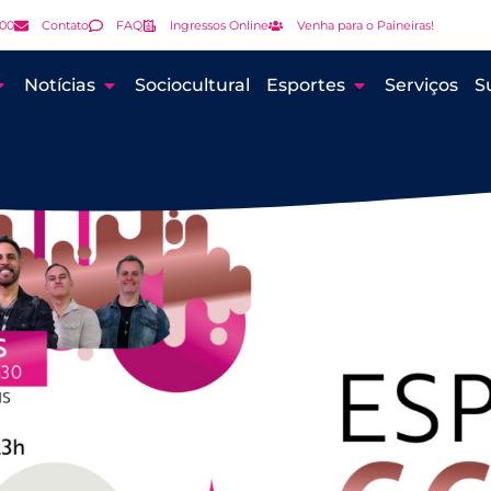
000
Contato
FAQ
Ingressos Online
Venha para o Paineiras!
Notícias
Sociocultural
Esportes
Serviços
S