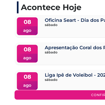
Acontece Hoje
Oficina Seart - Dia dos P
08
sábado
ago
Apresentação Coral dos 
08
sábado
ago
Liga Ipê de Voleibol - 20
08
sábado
ago
CONFI