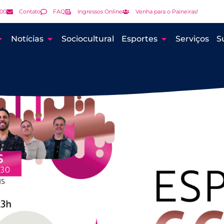
000
Contato
FAQ
Ingressos Online
Venha para o Paineiras!
Notícias
Sociocultural
Esportes
Serviços
S