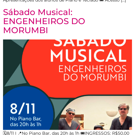
Sábado Musical:
ENGENHEIROS DO
MORUMBI
🗓️8/11 I 📍No Piano Bar, das 20h às 1h 🎟️INGRESSOS: R$50,00