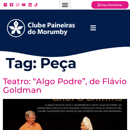
Meu Paineiras
Ligue: (11) 3779 – 2000
FAQ – Perguntas Frequentes
Ingressos Online
Venha para o Paineiras
Tag:
Peça
Teatro: “Algo Podre”, de Flávio
Goldman