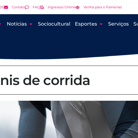
000
Contato
FAQ
Ingressos Online
Venha para o Paineiras!
Notícias
Sociocultural
Esportes
Serviços
S
nis de corrida