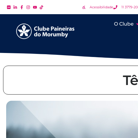
Acessibilidade
11 3779-2
O Clube
Tê