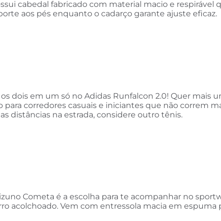
ssui cabedal fabricado com material macio e respirável 
porte aos pés enquanto o cadarço garante ajuste eficaz.
e os dois em um só no Adidas Runfalcon 2.0! Quer mais 
ara corredores casuais e iniciantes que não correm ma
s distâncias na estrada, considere outro tênis.
s Mizuno Cometa é a escolha para te acompanhar no sportw
forro acolchoado. Vem com entressola macia em espuma