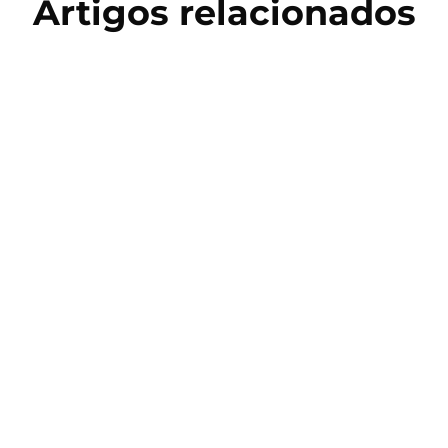
Artigos relacionados
Copa do Mundo 2026
Salto Triplo: História, Técnica e
Treinamento no Atletismo