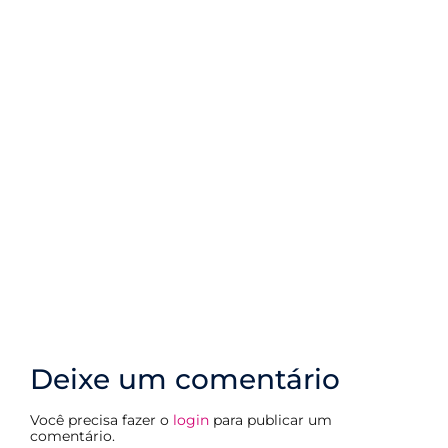
Natação Olímpica: recordes, técnicas e
lendas do esporte
Deixe um comentário
Você precisa fazer o
login
para publicar um
comentário.