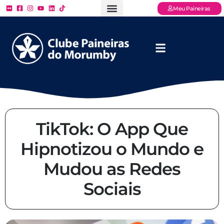
Meu Paineiras
Ligue: (11) 3779 – 2000
FAQ – Perguntas Frequentes
Ingressos Online
Venha para o Paineiras
TikTok: O App Que
Hipnotizou o Mundo e
Mudou as Redes
Sociais