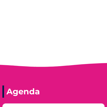
Entrevista do programa Hoje em Dia da
Record, com a histórica nadadora paineirense
Nadir Taubert
Agenda