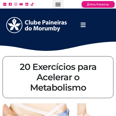
Meu Paineiras
Ligue: (11) 3779 – 2000
FAQ – Perguntas Frequentes
Ingressos Online
Venha para o Paineiras
20 Exercícios para
Acelerar o
Metabolismo