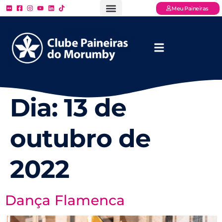
Meu Paineiras
Ligue: (11) 3779 – 2000
FAQ – Perguntas Frequentes
Ingressos Online
Venha para o Paineiras
Dia:
13 de
outubro de
2022
Dança Flamenca