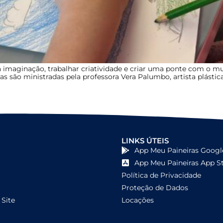
 a imaginação, trabalhar criatividade e criar uma ponte com o m
las são ministradas pela professora Vera Palumbo, artista plástic
LINKS ÚTEIS
App Meu Paineiras Googl
App Meu Paineiras App S
Política de Privacidade
Proteção de Dados
Site
Locações