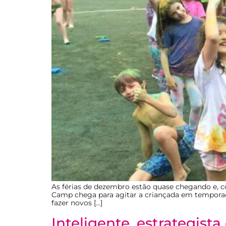
As férias de dezembro estão quase chegando e, 
Camp chega para agitar a criançada em temporada 
fazer novos […]
Inteligente, estrategist