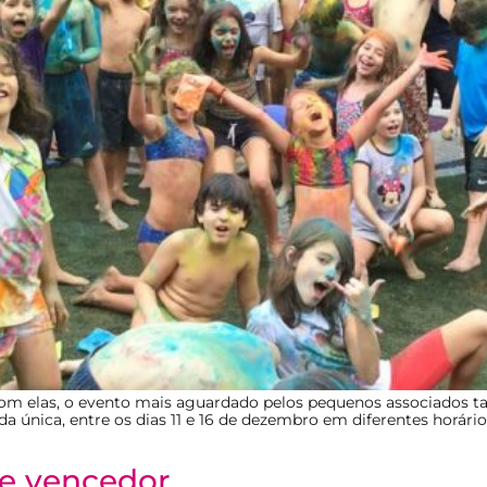
com elas, o evento mais aguardado pelos pequenos associados 
única, entre os dias 11 e 16 de dezembro em diferentes horários
a e vencedor