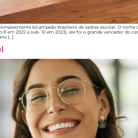
implesmente bicampeão brasileiro de xadrez escolar. O nome de
ub-9 em 2022 e sub- 10 em 2023), ele foi o grande vencedor do 
ano […]
l