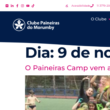
Acessibilidade
11 3779-2
O Clube
Dia:
9 de n
O Paineiras Camp vem a