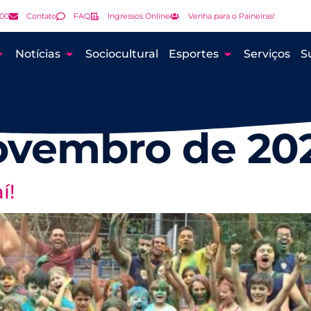
000
Contato
FAQ
Ingressos Online
Venha para o Paineiras!
Notícias
Sociocultural
Esportes
Serviços
S
ovembro de 20
í!