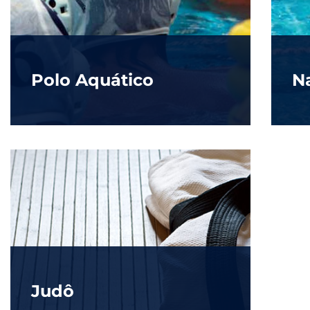
Polo Aquático
N
Judô