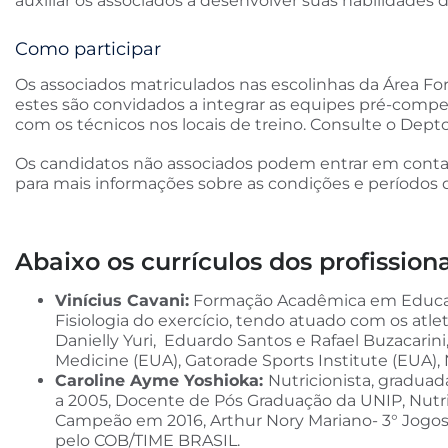
auxiliar os associados a desenvolver suas habilidades 
Como participar
Os associados matriculados nas escolinhas da Área For
estes são convidados a integrar as equipes pré-compet
com os técnicos nos locais de treino. Consulte o Dept
Os candidatos não associados podem entrar em contat
para mais informações sobre as condições e períodos d
Abaixo os currículos dos profissiona
Vinícius Cavani:
Formação Acadêmica em Educaçã
Fisiologia do exercício, tendo atuado com os atle
Danielly Yuri, Eduardo Santos e Rafael Buzacarini,
Medicine (EUA), Gatorade Sports Institute (EUA), 
Caroline Ayme Yoshioka:
Nutricionista, graduad
a 2005, Docente de Pós Graduação da UNIP, Nutri
Campeão em 2016, Arthur Nory Mariano- 3° Jogos
pelo COB/TIME BRASIL.