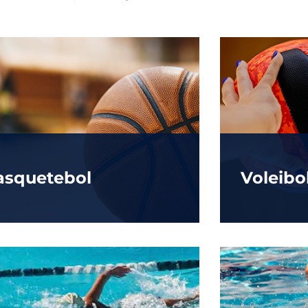
asquetebol
Voleibo