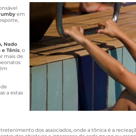
onsável
orumby
em
esporte,
, Nado
 e Tênis
, o
or mais de
peonatos
bém
nde
as a estas
entretenimento dos associados, onde a tônica é a recreaç