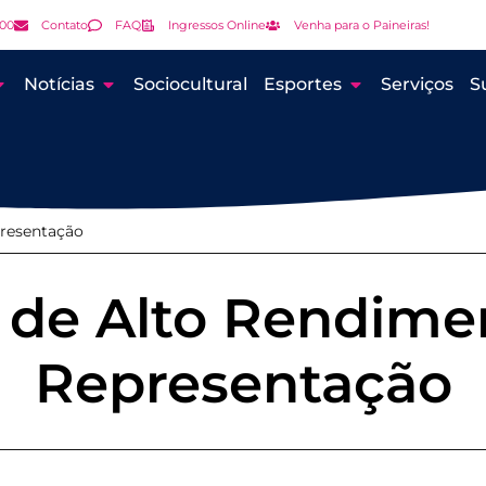
000
Contato
FAQ
Ingressos Online
Venha para o Paineiras!
Notícias
Sociocultural
Esportes
Serviços
S
presentação
 de Alto Rendime
Representação