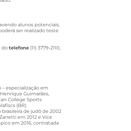
iado.
havendo alunos potenciais,
oderá ser realizado teste
s do
telefone
(11) 3779-2110,
– especialização em
a, Henrique Guimarães,
ican College Sports
afiscs (BR).
 brasileira de judô de 2002
Zanetti em 2012 e Vice
pico em 2016, contratada