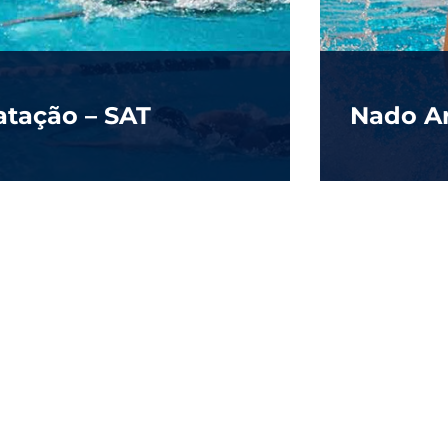
atação – SAT
Nado Ar