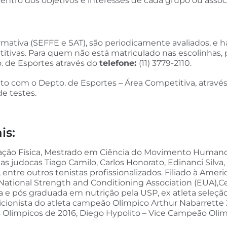
dentro dos objetivos e interesses de cada grupo ou assoc
mativa (SEFFE e SAT), são periodicamente avaliados, e 
itivas. Para quem não está matriculado nas escolinhas, p
o. de Esportes através do
telefone:
(11) 3779-2110.
o com o Depto. de Esportes – Área Competitiva, atravé
e testes.
is:
o Física, Mestrado em Ciência do Movimento Humano 
tas judocas Tiago Camilo, Carlos Honorato, Edinanci Silv
 entre outros tenistas profissionalizados. Filiado à Amer
National Strength and Conditioning Association (EUA),Cel
a e pós graduada em nutrição pela USP, ex atleta seleção
cionista do atleta campeão Olímpico Arthur Nabarrette 
 Olimpicos de 2016, Diego Hypolito – Vice Campeão Olim