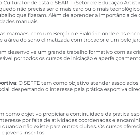
 Cultural onde está o SEARTI (Setor de Educação Artís
quedo não precisa ser o mais caro ou o mais tecnológic
rabalho que fizeram. Além de aprender a importância de
lidades manuais.
as mamães, com um Berçário e Fraldário onde elas enco
 e a área do sono climatizada com trocador e um belo jar
 desenvolve um grande trabalho formativo com as cria
ável por todos os cursos de iniciação e aperfeiçoament
ortiva
: O SEFFE tem como objetivo atender associados a
ial, despertando o interesse pela prática esportiva di
m como objetivo propiciar a continuidade da prática espo
interesse por falta de atividades coordenadas e encami
quando não existe para outros clubes. Os cursos ofereci
 jovens inscritos.