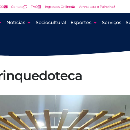
000
Contato
FAQ
Ingressos Online
Venha para o Paineiras!
Notícias
Sociocultural
Esportes
Serviços
S
rinquedoteca