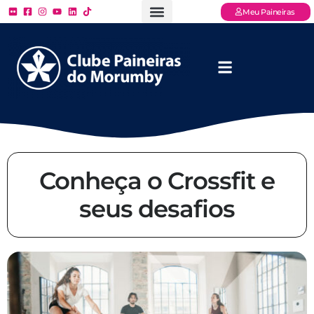
Meu Paineiras
Ligue: (11) 3779 – 2000
FAQ – Perguntas Frequentes
Ingressos Online
Venha para o Paineiras
Conheça o Crossfit e
seus desafios