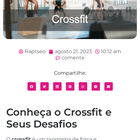
Raptseo
agosto 21, 2023
10:12 am
comente
Compartilhe:
Conheça o Crossfit e
Seus Desafios
O
crossfit
é um programa de força e