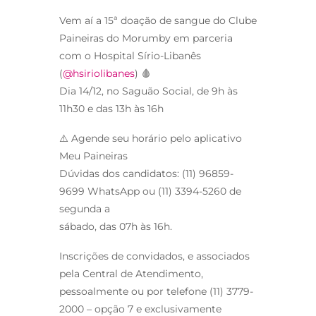
Vem aí a 15ª doação de sangue do Clube
Paineiras do Morumby em parceria
com o Hospital Sírio-Libanês
(
@hsiriolibanes
) 🩸
Dia 14/12, no Saguão Social, de 9h às
11h30 e das 13h às 16h
⚠️ Agende seu horário pelo aplicativo
Meu Paineiras
Dúvidas dos candidatos: (11) 96859-
9699
WhatsApp ou (11) 3394-5260
de
segunda a
sábado, das 07h às 16h.
Inscrições de convidados, e associados
pela Central de Atendimento,
pessoalmente ou por telefone (11) 3779-
2000
– opção 7 e exclusivamente