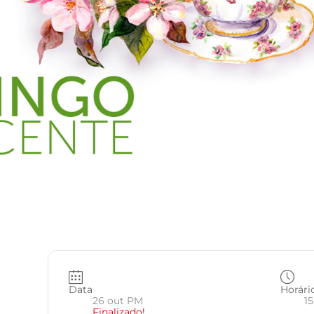
Data
Horári
26 out PM
15
Finalizado!