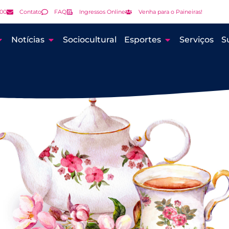
000
Contato
FAQ
Ingressos Online
Venha para o Paineiras!
Notícias
Sociocultural
Esportes
Serviços
S