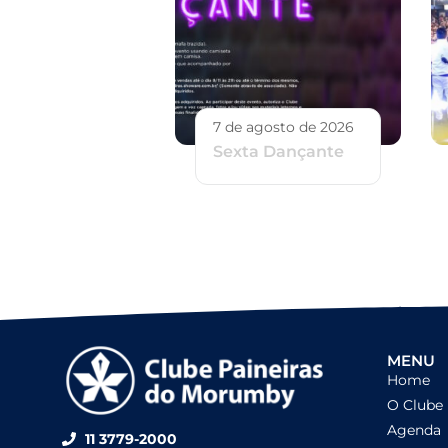
7 de agosto de 2026
Sexta Dançante
MENU
Home
O Clube
Agenda
11 3779-2000