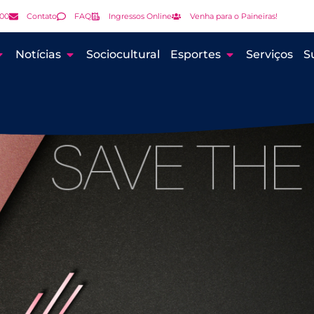
000
Contato
FAQ
Ingressos Online
Venha para o Paineiras!
Notícias
Sociocultural
Esportes
Serviços
S