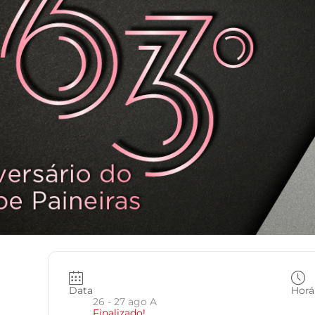
Data
Horá
26 - 27 ago A
Finalizado!