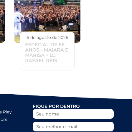
16 de agosto de 2026
ESPECIAL DE 66
ANOS – MAIARA E
MARISA + DJ
RAFAEL REIS
FIQUE POR DENTRO
e Play
tore