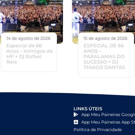
14 de agosto de 2026
15 de agosto de 2026
Especial de 66
ESPECIAL DE 66
Anos – Inimigos da
ANOS –
HP + Dj Rafael
PARALAMAS DO
Reis
SUCESSO + DJ
THIAGO DANTAS
LINKS ÚTEIS
App Meu Paineiras Googl
App Meu Paineiras App S
Política de Privacidade