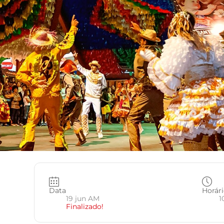
Data
Horár
19 jun AM
1
Finalizado!