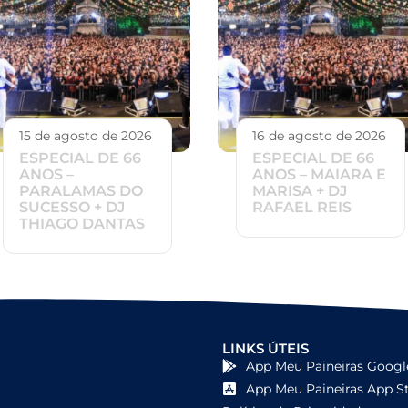
15 de agosto de 2026
16 de agosto de 2026
ESPECIAL DE 66
ESPECIAL DE 66
ANOS –
ANOS – MAIARA E
PARALAMAS DO
MARISA + DJ
SUCESSO + DJ
RAFAEL REIS
THIAGO DANTAS
LINKS ÚTEIS
App Meu Paineiras Googl
App Meu Paineiras App S