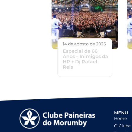
14 de agosto de 2026
Especial de 66
Anos – Inimigos da
HP + Dj Rafael
Reis
MENU
Home
O Clube