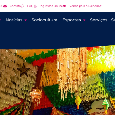
000
Contato
FAQ
Ingressos Online
Venha para o Paineiras!
Notícias
Sociocultural
Esportes
Serviços
S