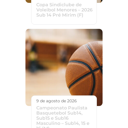
Copa Sindiclube de
Voleibol Menores – 2026
Sub 14 Pré Mirim (F)
9 de agosto de 2026
Campeonato Paulista
Basquetebol Sub14,
Sub15 e Sub16
Masculino – Sub14, 15 e