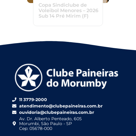
Copa Sindiclube de
Voleibol Menores – 2026
Sub 14 Pré Mirim (F)
11 3779-2000
atendimento@clubepaineiras.com.br
ouvidoria@clubepaineiras.com.br
Av. Dr. Alberto Penteado, 605
Morumbi, São Paulo - SP
Cep: 05678-000