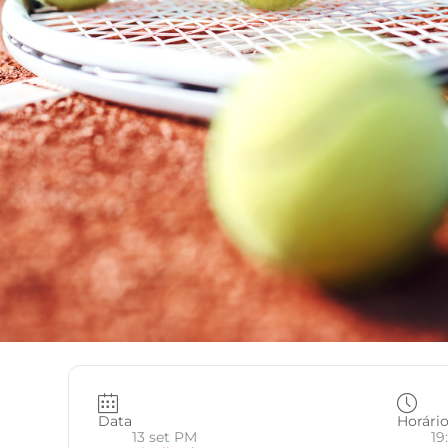
Data
Horári
13 set PM
19