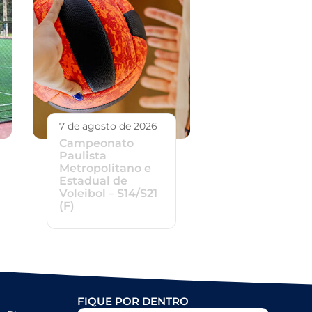
7 de agosto de 2026
Campeonato
Paulista
Metropolitano e
Estadual de
Voleibol – S14/S21
(F)
FIQUE POR DENTRO