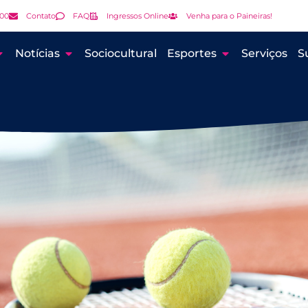
000
Contato
FAQ
Ingressos Online
Venha para o Paineiras!
Notícias
Sociocultural
Esportes
Serviços
S