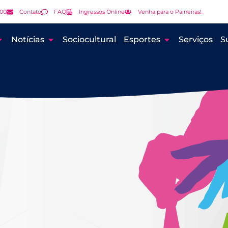
000
Contato
FAQ
Ingressos Online
Venha para o Paineiras!
Notícias
Sociocultural
Esportes
Serviços
S