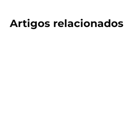
Artigos relacionados
Copa do Mundo 2026
Salto Triplo: História, Técnica e
Treinamento no Atletismo