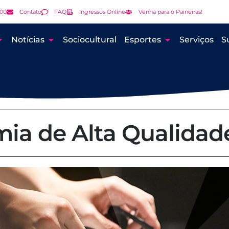
000
Contato
FAQ
Ingressos Online
Venha para o Paineiras!
Notícias
Sociocultural
Esportes
Serviços
S
ia de Alta Qualidad